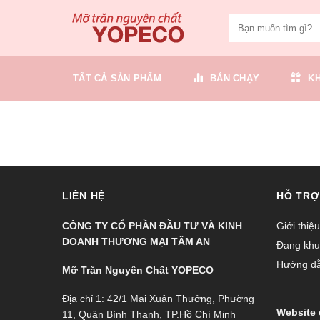
Skip
to
content
TẤT CẢ SẢN PHẨM
BÁN CHẠY
K
LIÊN HỆ
HỖ TRỢ
CÔNG TY CỔ PHẦN ĐẦU TƯ VÀ KINH
Giới thiệu
DOANH THƯƠNG MẠI TÂM AN
Đang khu
Hướng d
Mỡ Trăn Nguyên Chất YOPECO
Địa chỉ 1: 42/1 Mai Xuân Thưởng, Phường
Website 
11, Quận Bình Thạnh, TP.Hồ Chí Minh