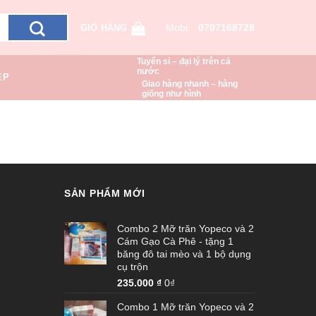
Mobi:
0707168728
GIỎ HÀNG
Tuyển sỉ – đại lý trên cả
nước
ẸP
Giao hàng nhanh – hàng
giống như hình
SẢN PHẨM MỚI
Combo 2 Mỡ trăn Yopeco và 2
Cám Gạo Cà Phê - tặng 1
băng đô tai mèo và 1 bộ dụng
cụ trộn
235.000
₫
0₫
Combo 1 Mỡ trăn Yopeco và 2