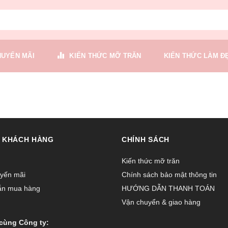
HUYẾN MÃI
KIẾN THỨC MỠ TRĂN
KIẾN THỨC LÀM Đ
 KHÁCH HÀNG
CHÍNH SÁCH
Kiến thức mỡ trăn
yến mãi
Chính sách bảo mật thông tin
ẫn mua hàng
HƯỚNG DẪN THANH TOÁN
Vận chuyển & giao hàng
cùng Công ty: