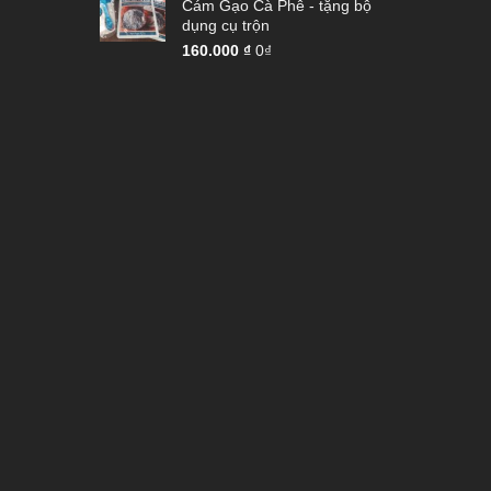
Cám Gạo Cà Phê - tặng bộ
dụng cụ trộn
160.000
₫
0₫