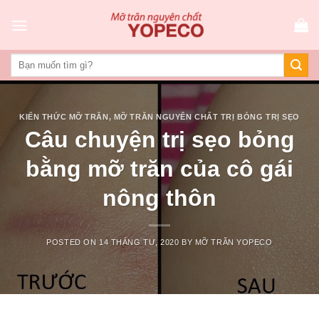
Skip
to
content
KIẾN THỨC MỠ TRĂN
,
MỠ TRĂN NGUYÊN CHẤT TRỊ BỎNG TRỊ SẸO
Câu chuyện trị sẹo bỏng
bằng mỡ trăn của cô gái
nông thôn
POSTED ON
14 THÁNG TƯ, 2020
BY
MỠ TRĂN YOPECO