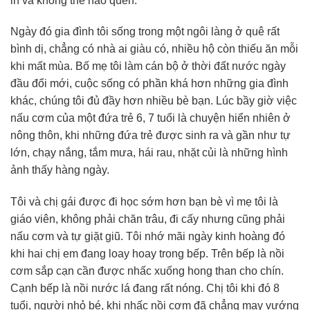
in và không thể nào quên.
Ngày đó gia đình tôi sống trong một ngôi làng ở quê rất
bình dị, chẳng có nhà ai giàu có, nhiều hộ còn thiếu ăn mỗi
khi mất mùa. Bố mẹ tôi làm cán bộ ở thời đất nước ngày
đầu đổi mới, cuộc sống có phần khá hơn những gia đình
khác, chúng tôi đủ đầy hơn nhiều bè bạn. Lúc bầy giờ việc
nấu cơm của một đứa trẻ 6, 7 tuổi là chuyện hiển nhiên ở
nông thôn, khi những đứa trẻ được sinh ra và gần như tự
lớn, chạy nắng, tắm mưa, hái rau, nhặt củi là những hình
ảnh thấy hàng ngày.
Tôi và chị gái được đi học sớm hơn bạn bè vì mẹ tôi là
giáo viên, không phải chăn trâu, đi cấy nhưng cũng phải
nấu cơm và tự giặt giũ. Tôi nhớ mãi ngày kinh hoàng đó
khi hai chị em đang loay hoay trong bếp. Trên bếp là nồi
cơm sắp cạn cần được nhấc xuống hong than cho chín.
Cạnh bếp là nồi nước lá đang rất nóng. Chị tôi khi đó 8
tuổi, người nhỏ bé, khi nhấc nồi cơm đã chẳng may vướng