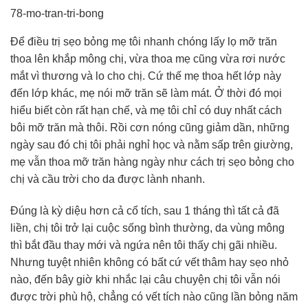
78-mo-tran-tri-bong
Để điều trị sẹo bỏng mẹ tôi nhanh chóng lấy lọ mỡ trăn
thoa lên khắp mông chị, vừa thoa mẹ cũng vừa rơi nước
mắt vì thương và lo cho chị. Cứ thế mẹ thoa hết lớp này
đến lớp khác, mẹ nói mỡ trăn sẽ làm mát. Ở thời đó mọi
hiểu biết còn rất hạn chế, và mẹ tôi chỉ có duy nhất cách
bôi mỡ trăn mà thôi. Rồi cơn nóng cũng giảm dần, những
ngày sau đó chị tôi phải nghỉ học và nằm sấp trên giường,
mẹ vẫn thoa mỡ trăn hàng ngày như cách trị sẹo bỏng cho
chị và cầu trời cho da được lành nhanh.
Đúng là kỳ diệu hơn cả cổ tích, sau 1 tháng thì tất cả đã
liền, chị tôi trở lại cuộc sống bình thường, da vùng mông
thì bắt đầu thay mới và ngứa nên tôi thấy chị gãi nhiều.
Nhưng tuyệt nhiên không có bất cứ vết thâm hay sẹo nhỏ
nào, đến bây giờ khi nhắc lại câu chuyện chị tôi vẫn nói
được trời phù hộ, chẳng có vết tích nào cũng lần bỏng năm