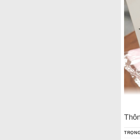
Thôn
TRỌN