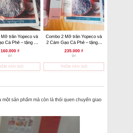
Mỡ trăn Yopeco và
Combo 2 Mỡ trăn Yopeco và
o Cà Phê – tặng bộ
2 Cám Gạo Cà Phê – tặng 1
ụng cụ trộn
băng đô tai mèo và 1 bộ dụng
160.000
₫
235.000
₫
cụ trộn
0₫
0₫
HÊM VÀO GIỎ
THÊM VÀO GIỎ
u một sản phẩm mà còn là thói quen chuyển giao