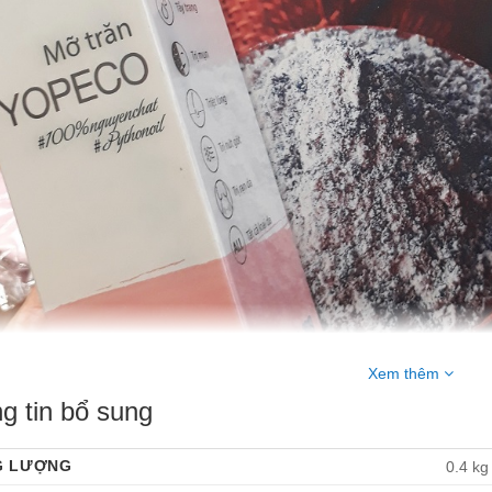
Xem thêm
g tin bổ sung
G LƯỢNG
0.4 kg