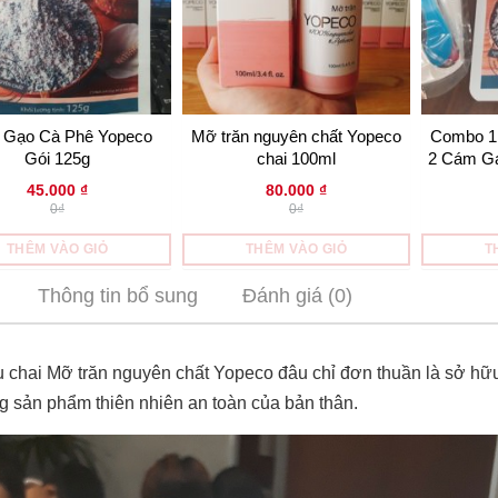
Gạo Cà Phê Yopeco
Mỡ trăn nguyên chất Yopeco
Combo 1 
Gói 125g
chai 100ml
2 Cám Gạ
d
45.000
₫
80.000
₫
0₫
0₫
THÊM VÀO GIỎ
THÊM VÀO GIỎ
T
Thông tin bổ sung
Đánh giá (0)
 chai Mỡ trăn nguyên chất Yopeco đâu chỉ đơn thuần là sở hữ
g sản phẩm thiên nhiên an toàn của bản thân.