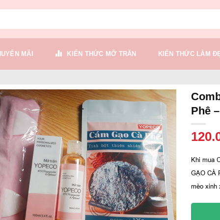
HUYẾN MÃI
KIẾN THỨC MỠ TRĂN
KIẾN THỨC LÀM Đ
Comb
Phê –
120.
Khi mua
GẠO CÀ P
mèo xinh 