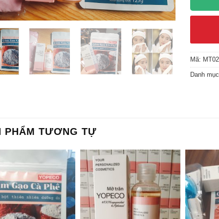
Mã:
MT02
Danh mụ
N PHẨM TƯƠNG TỰ