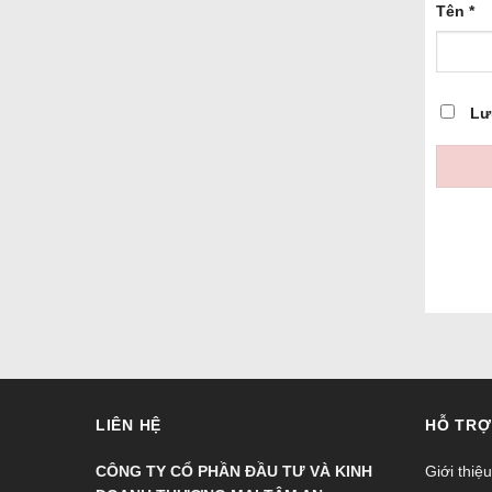
lông.
Tên
*
+ Làm 
+ Sản 
CÁM G
Lư
– Cám 
cùng t
– Hấp 
mặt & c
– Giàu
CÀ PH
– Cà p
không 
– Giảm 
– Giàu
LIÊN HỆ
HỖ TRỢ
Cám gạ
gạo lớ
CÔNG TY CỔ PHẦN ĐẦU TƯ VÀ KINH
Giới thiệu