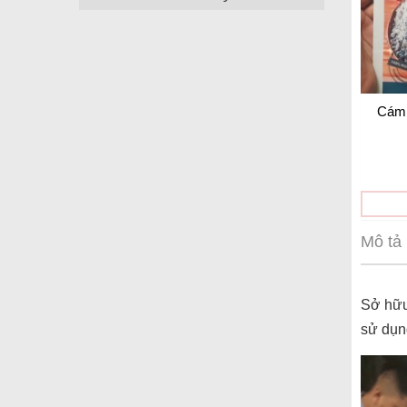
Cám 
Mô tả
Sở hữu
sử dụn