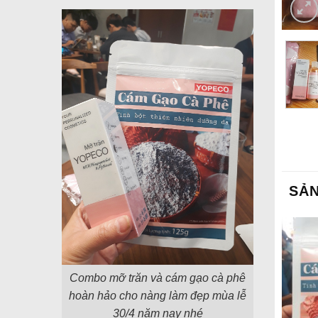
SẢ
Combo m
ỡ tr
ăn v
à c
ám g
ạo c
à ph
ê
h
oàn h
ảo cho n
àng l
àm
đ
ẹp m
ùa l
ễ
30/4 n
ăm nay nh
é