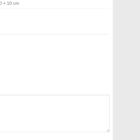
0 × 10 cm
GẠO CÀ PHÊ YOPECO giá 120.000vnđ sẽ
 xuất theo tiêu chuẩn GMP. Trong mỡ trăn rất
giúp nhã nắng cho da cháy nắng, trị nứt nẻ da khô,
trị thâm sạm da,…
 là sản phẩm phiên bản đặc biệt.
ng độ đàn hồi, giảm vết nhăn, làm mờ thâm nám
thoáng khí, làm sạch mụn cám, se khít lỗ chân