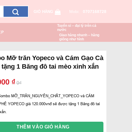
Mobi:
0707168728
GIỎ HÀNG
Tuyển sỉ – đại lý trên cả
nước
ẸP
Giao hàng nhanh – hàng
giống như hình
o Mỡ trăn Yopeco và Cám Gạo Cà
 tặng 1 Băng đô tai mèo xinh xắn
000
₫
0₫
 Combo MỠ_TRĂN_NGUYÊN_CHẤT_YOPECO và CÁM
HÊ YOPECO giá 120.000vnđ sẽ được tặng 1 Băng đô tai
xắn
.
THÊM VÀO GIỎ HÀNG