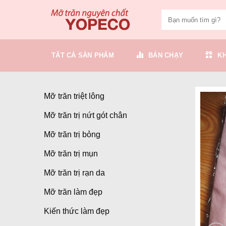
Skip
to
content
TẤT CẢ SẢN PHẨM
BÁN CHẠY
K
Mỡ trăn triệt lông
Mỡ trăn trị nứt gót chân
Mỡ trăn trị bỏng
Mỡ trăn trị mụn
Mỡ trăn trị rạn da
Mỡ trăn làm đẹp
Kiến thức làm đẹp