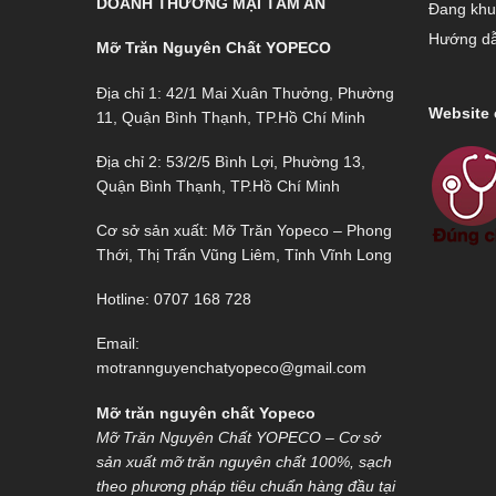
đến tay
DOANH THƯƠNG MẠI TÂM AN
Đang khu
Hướng d
Mỡ Trăn Nguyên Chất YOPECO
Địa chỉ 1: 42/1 Mai Xuân Thưởng, Phường
Website 
11, Quận Bình Thạnh, TP.Hồ Chí Minh
Địa chỉ 2: 53/2/5 Bình Lợi, Phường 13,
Quận Bình Thạnh, TP.Hồ Chí Minh
Cơ sở sản xuất: Mỡ Trăn Yopeco – Phong
Thới, Thị Trấn Vũng Liêm, Tỉnh Vĩnh Long
Hotline: 0707 168 728
Email:
motrannguyenchatyopeco@gmail.com
Mỡ trăn nguyên chất Yopeco
Mỡ Trăn Nguyên Chất YOPECO – Cơ sở
sản xuất mỡ trăn nguyên chất 100%, sạch
theo phương pháp tiêu chuẩn hàng đầu tại