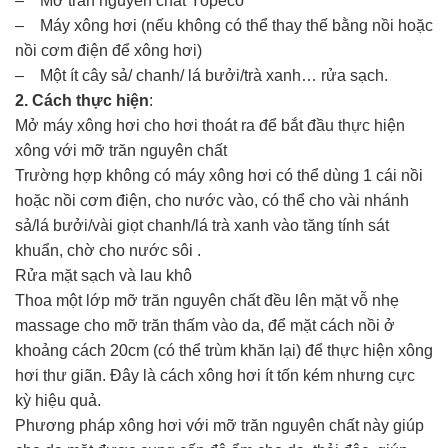
– Mỡ trăn nguyên chất Yopeco
– Máy xông hơi (nếu không có thể thay thế bằng nồi hoặc
nồi cơm điện để xông hơi)
– Một ít cây sả/ chanh/ lá bưởi/trà xanh… rửa sạch.
2. Cách thực hiện
:
Mở máy xông hơi cho hơi thoát ra để bắt đầu thực hiện
xông với mỡ trăn nguyên chất
Trường hợp không có máy xông hơi có thể dùng 1 cái nồi
hoặc nồi cơm điện, cho nước vào, có thể cho vài nhánh
sả/lá bưởi/vài giọt chanh/lá trà xanh vào tăng tính sát
khuẩn, chờ cho nước sôi .
Rửa mặt sạch và lau khô
Thoa một lớp mỡ trăn nguyên chất đều lên mặt vỗ nhẹ
massage cho mỡ trăn thấm vào da, để mặt cách nồi ở
khoảng cách 20cm (có thể trùm khăn lại) để thực hiện xông
hơi thư giãn. Đây là cách xông hơi ít tốn kém nhưng cực
kỳ hiệu quả.
Phương pháp xông hơi với mỡ trăn nguyên chất này giúp