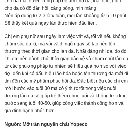
cho da mặt được cung cấp độ ẩm cho da, thải độc, giúp
cho da có độ đàn hồi, căng bóng, mịn màng
Nên áp dụng từ 2-3 lần/ tuần, mỗi lần khoảng từ 5-10 phút.
Sẽ thấy kết quả ngay lần thực hiện đầu tiên.
Chị em phụ nữ sau ngày làm việc vất vã, tối về nếu không
chăm sóc da kĩ, mà vội vã đi ngủ ngay sẽ tạo nên tổn
thương theo thời gian cho làn da. Nhất dáng nhì da, do đó
chị em nên dành chút thời gian bảo vệ và chăm chút làn da
từ các phương pháp tự nhiên sẽ hiệu quả hơn so với việc
đợi đến khi có dấu hiệu lão hóa hoặc tổn thương da mới đi
tìm đến các mỹ phẩm phục hồi da. Đặc biệt nếu các chị em
mới bước vào tuổi 30 mà có ý thức tốt trong việc nuôi
dưỡng làn da sẽ giúp trẻ thêm chục tuổi và không tự ti khi
bước sang tuổi 40-50, giúp công việc thành công hơn và
gia đình hạnh phúc hơn.
Nguồn: Mỡ trăn nguyên chất Yopeco