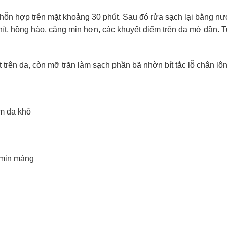
hỗn hợp trên mặt khoảng 30 phút. Sau đó rửa sạch lại bằng nư
hít, hồng hào, căng mịn hơn, các khuyết điểm trên da mờ dần. 
 trên da, còn mỡ trăn làm sạch phần bã nhờn bít tắc lỗ chân l
ềm da khô
 mịn màng