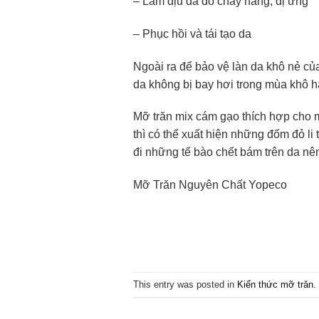
– Làm dịu da do cháy nắng, dị ứng
– Phục hồi và tái tạo da
Ngoài ra để bảo vệ làn da khô nẻ củ
da không bị bay hơi trong mùa khô h
Mỡ trăn mix cám gạo thích hợp cho m
thì có thể xuất hiện những đốm đỏ li 
đi những tế bào chết bám trên da nê
Mỡ Trăn Nguyên Chất Yopeco
This entry was posted in
Kiến thức mỡ trăn
.