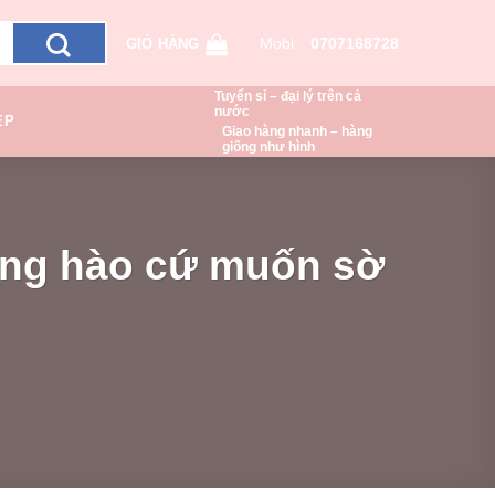
Mobi:
0707168728
GIỎ HÀNG
Tuyển sỉ – đại lý trên cả
nước
ẸP
Giao hàng nhanh – hàng
giống như hình
ng hào cứ muốn sờ