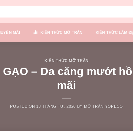
HUYẾN MÃI
KIẾN THỨC MỠ TRĂN
KIẾN THỨC LÀM Đ
KIẾN THỨC MỠ TRĂN
GẠO – Da căng mướt hồ
mãi
POSTED ON
13 THÁNG TƯ, 2020
BY
MỠ TRĂN YOPECO