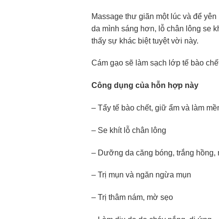
Massage thư giãn một lúc và để yên 
da mình sáng hơn, lỗ chân lông se k
thấy sự khác biệt tuyệt vời này.
Cám gạo sẽ làm sạch lớp tế bào chết
Công dụng của hỗn hợp này
– Tẩy tế bào chết, giữ ẩm và làm m
– Se khít lỗ chân lông
– Dưỡng da căng bóng, trắng hồng,
– Trị mụn và ngăn ngừa mụn
– Trị thâm nám, mờ sẹo