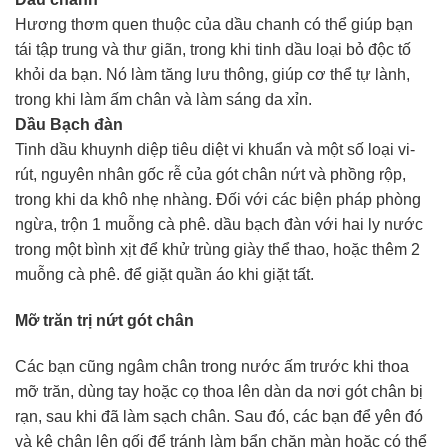
Hương thơm quen thuộc của dầu chanh có thể giúp bạn
tái tập trung và thư giãn, trong khi tinh dầu loại bỏ độc tố
khỏi da bạn. Nó làm tăng lưu thông, giúp cơ thể tự lành,
trong khi làm ấm chân và làm sáng da xỉn.
Dầu Bạch đàn
Tinh dầu khuynh diệp tiêu diệt vi khuẩn và một số loại vi-
rút, nguyên nhân gốc rễ của gót chân nứt và phồng rộp,
trong khi da khô nhẹ nhàng. Đối với các biện pháp phòng
ngừa, trộn 1 muỗng cà phê. dầu bạch đàn với hai ly nước
trong một bình xịt để khử trùng giày thể thao, hoặc thêm 2
muỗng cà phê. để giặt quần áo khi giặt tất.
Mỡ trăn trị nứt gót chân
Các bạn cũng ngâm chân trong nước ấm trước khi thoa
mỡ trăn, dùng tay hoặc cọ thoa lên dàn da nơi gót chân bị
rạn, sau khi đã làm sạch chân. Sau đó, các bạn để yên đó
và kê chân lên gối để tránh làm bẩn chăn màn hoặc có thể