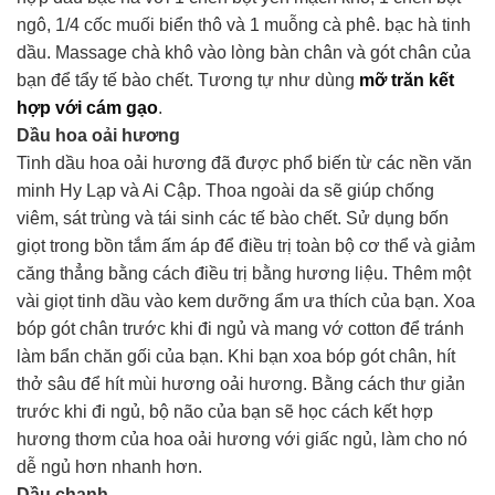
ngô, 1/4 cốc muối biển thô và 1 muỗng cà phê. bạc hà tinh
dầu. Massage chà khô vào lòng bàn chân và gót chân của
bạn để tẩy tế bào chết. Tương tự như dùng
mỡ trăn kết
hợp với cám gạo
.
Dầu hoa oải hương
Tinh dầu hoa oải hương đã được phổ biến từ các nền văn
minh Hy Lạp và Ai Cập. Thoa ngoài da sẽ giúp chống
viêm, sát trùng và tái sinh các tế bào chết. Sử dụng bốn
giọt trong bồn tắm ấm áp để điều trị toàn bộ cơ thể và giảm
căng thẳng bằng cách điều trị bằng hương liệu. Thêm một
vài giọt tinh dầu vào kem dưỡng ẩm ưa thích của bạn. Xoa
bóp gót chân trước khi đi ngủ và mang vớ cotton để tránh
làm bẩn chăn gối của bạn. Khi bạn xoa bóp gót chân, hít
thở sâu để hít mùi hương oải hương. Bằng cách thư giản
trước khi đi ngủ, bộ não của bạn sẽ học cách kết hợp
hương thơm của hoa oải hương với giấc ngủ, làm cho nó
dễ ngủ hơn nhanh hơn.
Dầu chanh