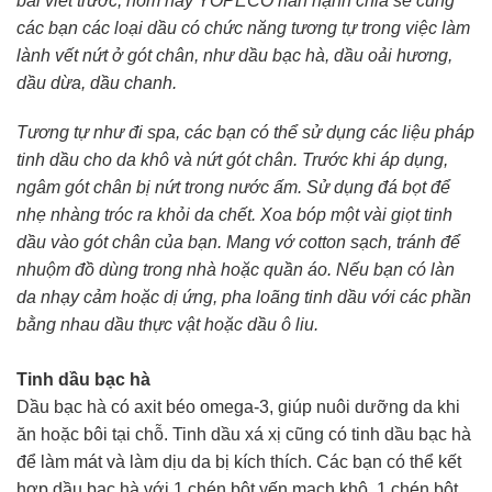
bài viết trước, hôm nay YOPECO hân hạnh chia sẻ cùng
các bạn các loại dầu có chức năng tương tự trong việc làm
lành vết nứt ở gót chân, như dầu bạc hà, dầu oải hương,
dầu dừa, dầu chanh.
Tương tự như đi spa, các bạn có thể sử dụng các liệu pháp
tinh dầu cho da khô và nứt gót chân. Trước khi áp dụng,
ngâm gót chân bị nứt trong nước ấm. Sử dụng đá bọt để
nhẹ nhàng tróc ra khỏi da chết. Xoa bóp một vài giọt tinh
dầu vào gót chân của bạn. Mang vớ cotton sạch, tránh để
nhuộm đồ dùng trong nhà hoặc quần áo. Nếu bạn có làn
da nhạy cảm hoặc dị ứng, pha loãng tinh dầu với các phần
bằng nhau dầu thực vật hoặc dầu ô liu.
Tinh dầu bạc hà
Dầu bạc hà có axit béo omega-3, giúp nuôi dưỡng da khi
ăn hoặc bôi tại chỗ. Tinh dầu xá xị cũng có tinh dầu bạc hà
để làm mát và làm dịu da bị kích thích. Các bạn có thể kết
hợp dầu bạc hà với 1 chén bột yến mạch khô, 1 chén bột