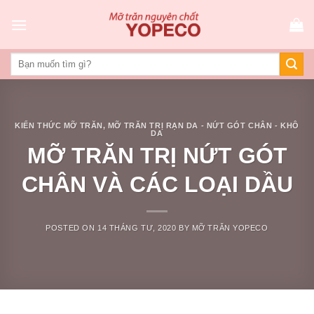
Skip
to
content
KIẾN THỨC MỠ TRĂN
,
MỠ TRĂN TRỊ RẠN DA - NỨT GÓT CHÂN - KHÔ
DA
MỠ TRĂN TRỊ NỨT GÓT
CHÂN VÀ CÁC LOẠI DẦU
POSTED ON
14 THÁNG TƯ, 2020
BY
MỠ TRĂN YOPECO