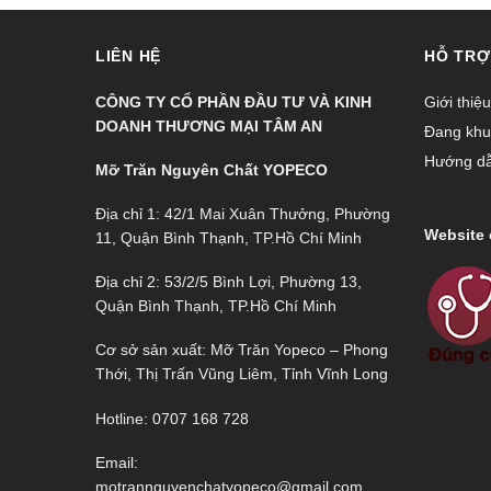
LIÊN HỆ
HỖ TRỢ
CÔNG TY CỔ PHẦN ĐẦU TƯ VÀ KINH
Giới thiệu
DOANH THƯƠNG MẠI TÂM AN
Đang khu
Hướng d
Mỡ Trăn Nguyên Chất YOPECO
Địa chỉ 1: 42/1 Mai Xuân Thưởng, Phường
Website 
11, Quận Bình Thạnh, TP.Hồ Chí Minh
Địa chỉ 2: 53/2/5 Bình Lợi, Phường 13,
Quận Bình Thạnh, TP.Hồ Chí Minh
Cơ sở sản xuất: Mỡ Trăn Yopeco – Phong
Thới, Thị Trấn Vũng Liêm, Tỉnh Vĩnh Long
Hotline: 0707 168 728
Email:
motrannguyenchatyopeco@gmail.com