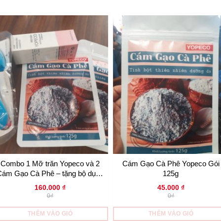
Combo 1 Mỡ trăn Yopeco và 2
Cám Gạo Cà Phê Yopeco Gói
Cám Gạo Cà Phê – tặng bộ dụng
125g
cụ trộn
160.000
₫
45.000
₫
0₫
0₫
THÊM VÀO GIỎ
THÊM VÀO GIỎ