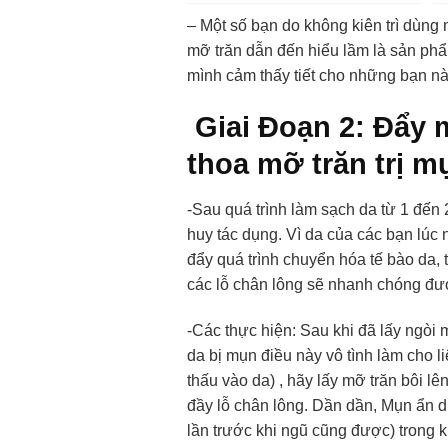
– Một số bạn do không kiên trì dùng
mỡ trăn dẫn đến hiểu lầm là sản phẩ
mình cảm thấy tiết cho những bạn nà
Giai Đoạn 2: Đẩy 
thoa mỡ trăn trị m
-Sau quá trình làm sạch da từ 1 đến 
huy tác dụng. Vì da của các bạn lúc
đẩy quá trình chuyển hóa tế bào da, 
các lỗ chân lông sẽ nhanh chóng đư
-Các thực hiện: Sau khi đã lấy ngòi
da bị mụn điều này vô tình làm cho l
thấu vào da) , hãy lấy mỡ trăn bôi l
đầy lỗ chân lông. Dần dần, Mụn ẩn dướ
lần trước khi ngũ cũng được) trong k