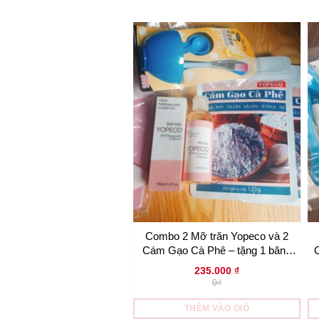
Combo 2 Mỡ trăn Yopeco và 2
Cám Gạo Cà Phê – tặng 1 băng
đô tai mèo và 1 bộ dụng cụ trộn
235.000
₫
0₫
THÊM VÀO GIỎ