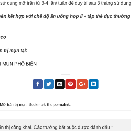
sử dụng mỡ trăn từ 3-4 lần/ tuần để duy trì sau 3 tháng sử dụ
n kết hợp với chế độ ăn uống hợp lí + tập thể dục thường x
eco
 trị mụn tại:
I MỤN PHỔ BIẾN
Mỡ trăn trị mụn
. Bookmark the
permalink
.
n thị công khai.
Các trường bắt buộc được đánh dấu
*