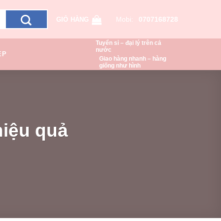
Mobi:
0707168728
GIỎ HÀNG
Tuyển sỉ – đại lý trên cả
nước
ẸP
Giao hàng nhanh – hàng
giống như hình
hiệu quả