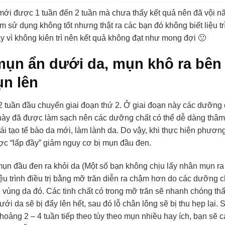
 mới được 1 tuần đến 2 tuần mà chưa thấy kết quả nên đã vội nã
m sử dụng không tốt nhưng thật ra các bạn đó không biết liệu 
y vì không kiên trì nên kết quả không đạt như mong đợi 🙁
mụn ẩn dưới da, mụn khô ra bên 
ụn lên
2 tuần đầu chuyển giai đoạn thứ 2. Ở giai đoạn này các dưỡng 
 này đã được làm sạch nên các dưỡng chất có thể dễ dàng thâm
tái tạo tế bào da mới, làm lành da. Do vậy, khi thực hiện phươ
ợc “lấp đầy” giảm nguy cơ bị mụn đầu đen.
 mụn đầu đen ra khỏi da (Một số bạn không chịu lấy nhân mụn ra
iệu trình điều trị bằng mỡ trăn diễn ra chậm hơn do các dưỡng 
ên vùng da đó. Các tinh chất có trong mỡ trăn sẽ nhanh chóng th
i da sẽ bị đẩy lên hết, sau đó lỗ chân lông sẽ bị thu hẹp lại. 
hoảng 2 – 4 tuần tiếp theo tùy theo mụn nhiều hay ích, bạn sẽ 