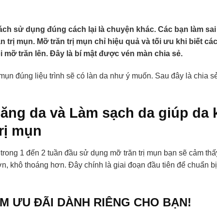
cách sử dụng đúng cách lại là chuyện khác. Các bạn làm s
 trị mụn. Mỡ trăn trị mụn chỉ hiệu quả và tối ưu khi biết c
mỡ trăn lên. Đây là bí mật được vén màn chia sẻ.
mụn đúng liệu trình sẽ có làn da như ý muốn. Sau đây là chia s
căng da và Làm sạch da giúp da 
rị mụn
trong 1 đến 2 tuần đầu sử dụng mỡ trăn trị mụn bạn sẽ cảm thấ
ơn, khô thoáng hơn. Đây chính là giai đoạn đầu tiên để chuẩn b
M ƯU ĐÃI DÀNH RIÊNG CHO BẠN!