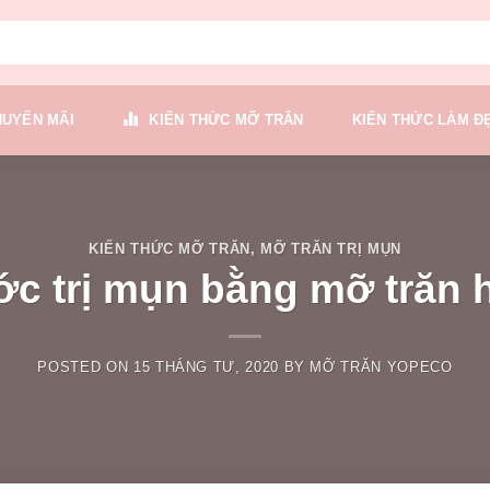
HUYẾN MÃI
KIẾN THỨC MỠ TRĂN
KIẾN THỨC LÀM Đ
KIẾN THỨC MỠ TRĂN
,
MỠ TRĂN TRỊ MỤN
c trị mụn bằng mỡ trăn 
POSTED ON
15 THÁNG TƯ, 2020
BY
MỠ TRĂN YOPECO