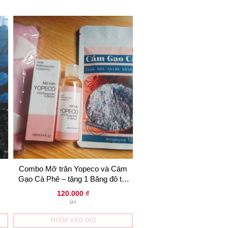
Combo Mỡ trăn Yopeco và Cám
Mỡ trăn nguyên chất Yop
Gạo Cà Phê – tặng 1 Băng đô tai
100ml
mèo xinh xắn
120.000
₫
80.000
₫
0₫
0₫
THÊM VÀO GIỎ
THÊM VÀO GIỎ