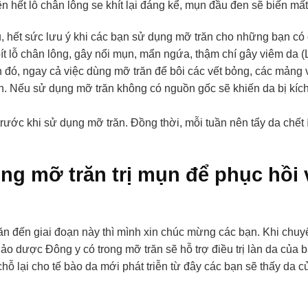
 hết lỗ chân lông se khít lại đáng kể, mụn đầu đen sẽ biến mất
, hết sức lưu ý khi các bạn sử dụng mỡ trăn cho những bạn có
ít lỗ chân lông, gây nổi mụn, mẩn ngứa, thậm chí gây viêm da 
h đó, ngay cả việc dùng mỡ trăn để bôi các vết bỏng, các mảng
n. Nếu sử dụng mỡ trăn không có nguồn gốc sẽ khiến da bị kích
trước khi sử dụng mỡ trăn. Đồng thời, mỗi tuần nên tẩy da chết 
ng mỡ trăn trị mụn để phục hồi 
ăn đến giai đoạn này thì mình xin chúc mừng các bạn. Khi chuy
hảo dược Đông y có trong mỡ trăn sẽ hỗ trợ điều trị làn da của
hỗ lại cho tế bào da mới phát triễn từ đây các bạn sẽ thấy da 