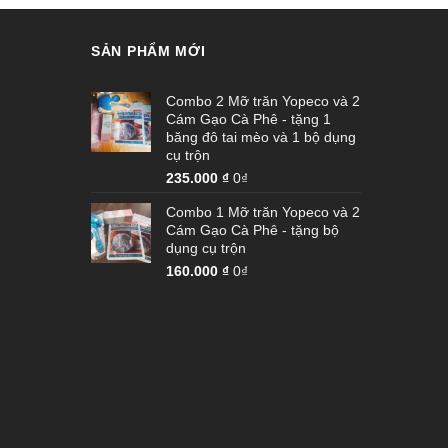
SẢN PHẨM MỚI
Combo 2 Mỡ trăn Yopeco và 2
Cám Gạo Cà Phê - tặng 1
băng đô tai mèo và 1 bộ dụng
cụ trộn
235.000
₫
0₫
Combo 1 Mỡ trăn Yopeco và 2
Cám Gạo Cà Phê - tặng bộ
dụng cụ trộn
160.000
₫
0₫